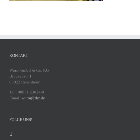
KONTAKT
Wurm GmbH & Co. KG
Brückenstr. 1
83022 Rosenheim
Tel.: 08031 23024-0
Email:
wurm@lhz.de
FOLGE UNS!